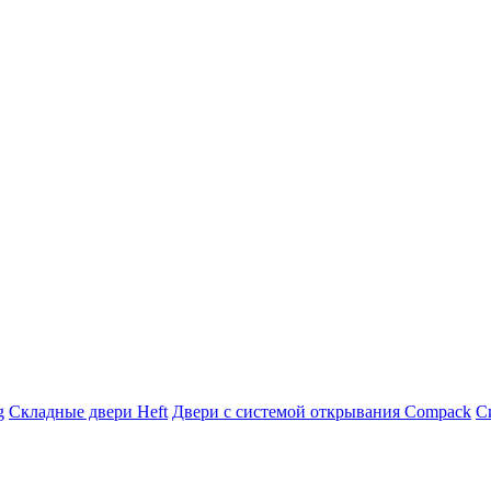
g
Складные двери Heft
Двери с системой открывания Compack
С