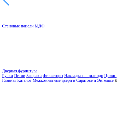
Стеновые панели МДФ
Дверная фурнитура
Ручки
Петли
Защелки
Фиксаторы
Накладка на цилиндр
Цилин
Главная
Каталог
Межкомнатные двери в Саратове и Энгельсе
Д