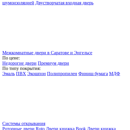
шумоизоляцией
Двустворчатая входная дверь
Межкомнатные двери в Саратове и Энгельсе
По цене:
Недорогие двери
Премиум двери
По типу покрытия:
Эмаль
ПВХ
Экошпон
Полипропилен
Финиш бумага
МДФ
Системы открывания
Роторные двери Roto
Двери книжка Book
Двери книжка