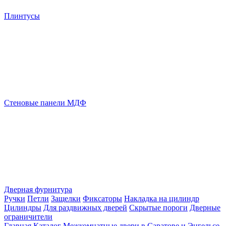
Плинтусы
Стеновые панели МДФ
Дверная фурнитура
Ручки
Петли
Защелки
Фиксаторы
Накладка на цилиндр
Цилиндры
Для раздвижных дверей
Скрытые пороги
Дверные
ограничители
Главная
Каталог
Межкомнатные двери в Саратове и Энгельсе