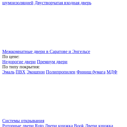
шумоизоляцией
Двустворчатая входная дверь
Межкомнатные двери в Саратове и Энгельсе
По цене:
Недорогие двери
Премиум двери
По типу покрытия:
Эмаль
ПВХ
Экошпон
Полипропилен
Финиш бумага
МДФ
Системы открывания
Роторные двери Roto
Двери книжка Book
Двери книжка