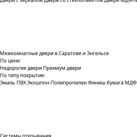
Двери с зеркалом
Двери со стеклопакетом
Двери МДФ/
Межкомнатные двери в Саратове и Энгельсе
По цене:
Недорогие двери
Премиум двери
По типу покрытия:
Эмаль
ПВХ
Экошпон
Полипропилен
Финиш бумага
МДФ
Системы открывания