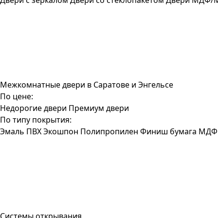
Двери с зеркалом
Двери со стеклопакетом
Двери МДФ/
Межкомнатные двери в Саратове и Энгельсе
По цене:
Недорогие двери
Премиум двери
По типу покрытия:
Эмаль
ПВХ
Экошпон
Полипропилен
Финиш бумага
МДФ
Системы открывания