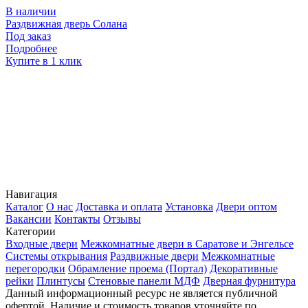
В наличии
Раздвижная дверь Солана
Р
Под заказ
П
Подробнее
Купите в 1 клик
К
Навигация
Каталог
О нас
Доставка и оплата
Установка
Двери оптом
Вакансии
Контакты
Отзывы
Категории
Входные двери
Межкомнатные двери в Саратове и Энгельсе
Системы открывания
Раздвижные двери
Межкомнатные
перегородки
Обрамление проема (Портал)
Декоративные
рейки
Плинтусы
Стеновые панели МДФ
Дверная фурнитура
Данный информационный ресурс не является публичной
офертой. Наличие и стоимость товаров уточняйте по