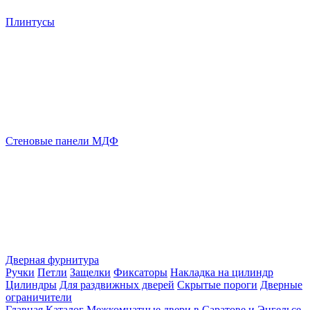
Плинтусы
Стеновые панели МДФ
Дверная фурнитура
Ручки
Петли
Защелки
Фиксаторы
Накладка на цилиндр
Цилиндры
Для раздвижных дверей
Скрытые пороги
Дверные
ограничители
Главная
Каталог
Межкомнатные двери в Саратове и Энгельсе