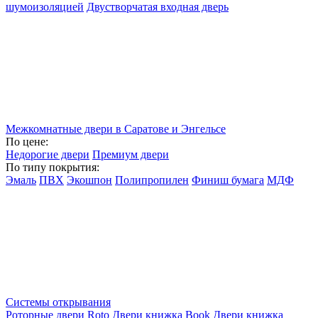
шумоизоляцией
Двустворчатая входная дверь
Межкомнатные двери в Саратове и Энгельсе
По цене:
Недорогие двери
Премиум двери
По типу покрытия:
Эмаль
ПВХ
Экошпон
Полипропилен
Финиш бумага
МДФ
Системы открывания
Роторные двери Roto
Двери книжка Book
Двери книжка