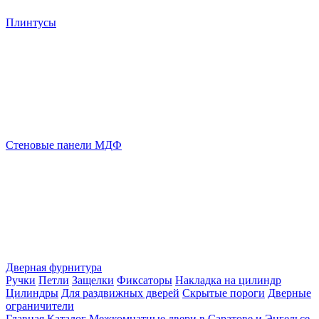
Плинтусы
Стеновые панели МДФ
Дверная фурнитура
Ручки
Петли
Защелки
Фиксаторы
Накладка на цилиндр
Цилиндры
Для раздвижных дверей
Скрытые пороги
Дверные
ограничители
Главная
Каталог
Межкомнатные двери в Саратове и Энгельсе