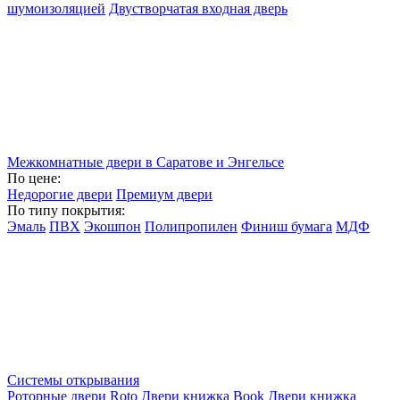
шумоизоляцией
Двустворчатая входная дверь
Межкомнатные двери в Саратове и Энгельсе
По цене:
Недорогие двери
Премиум двери
По типу покрытия:
Эмаль
ПВХ
Экошпон
Полипропилен
Финиш бумага
МДФ
Системы открывания
Роторные двери Roto
Двери книжка Book
Двери книжка