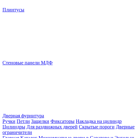
Плинтусы
Стеновые панели МДФ
Дверная фурнитура
Ручки
Петли
Защелки
Фиксаторы
Накладка на цилиндр
Цилиндры
Для раздвижных дверей
Скрытые пороги
Дверные
ограничители
Главная
Каталог
Межкомнатные двери в Саратове и Энгельсе