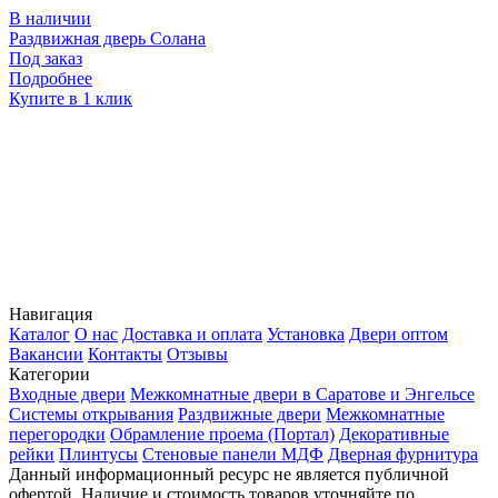
В наличии
Раздвижная дверь Солана
Р
Под заказ
П
Подробнее
Купите в 1 клик
К
Навигация
Каталог
О нас
Доставка и оплата
Установка
Двери оптом
Вакансии
Контакты
Отзывы
Категории
Входные двери
Межкомнатные двери в Саратове и Энгельсе
Системы открывания
Раздвижные двери
Межкомнатные
перегородки
Обрамление проема (Портал)
Декоративные
рейки
Плинтусы
Стеновые панели МДФ
Дверная фурнитура
Данный информационный ресурс не является публичной
офертой. Наличие и стоимость товаров уточняйте по