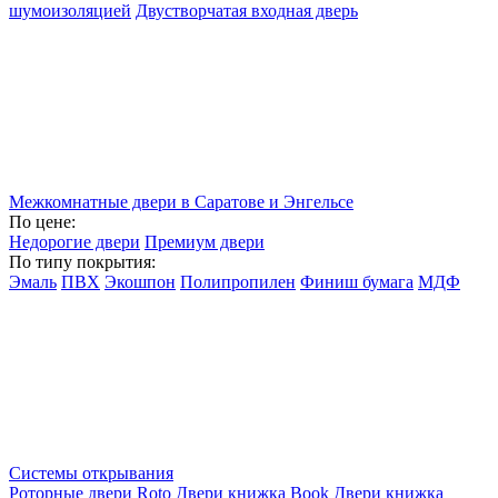
шумоизоляцией
Двустворчатая входная дверь
Межкомнатные двери в Саратове и Энгельсе
По цене:
Недорогие двери
Премиум двери
По типу покрытия:
Эмаль
ПВХ
Экошпон
Полипропилен
Финиш бумага
МДФ
Системы открывания
Роторные двери Roto
Двери книжка Book
Двери книжка