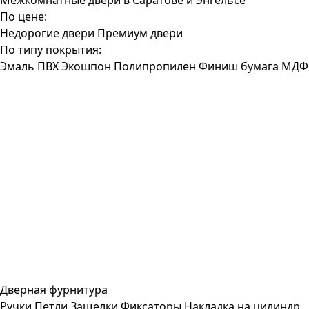
Межкомнатные двери в Саратове и Энгельсе
По цене:
Недорогие двери
Премиум двери
По типу покрытия:
Эмаль
ПВХ
Экошпон
Полипропилен
Финиш бумага
МДФ
Дверная фурнитура
Ручки
Петли
Защелки
Фиксаторы
Накладка на цилиндр