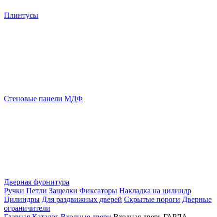
Плинтусы
Стеновые панели МДФ
Дверная фурнитура
Ручки
Петли
Защелки
Фиксаторы
Накладка на цилиндр
Цилиндры
Для раздвижных дверей
Скрытые пороги
Дверные
ограничители
Главная
Каталог
Входные двери
Входная дверь ГАРДА