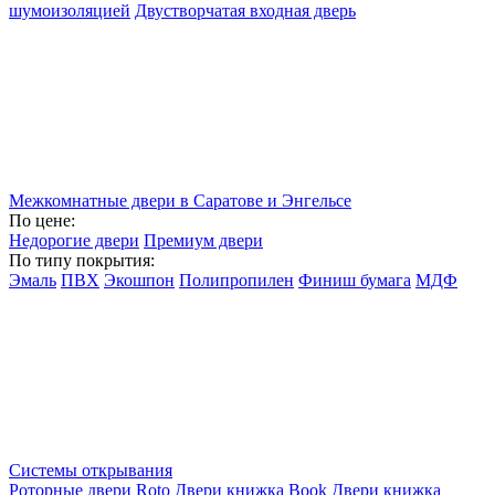
шумоизоляцией
Двустворчатая входная дверь
Межкомнатные двери в Саратове и Энгельсе
По цене:
Недорогие двери
Премиум двери
По типу покрытия:
Эмаль
ПВХ
Экошпон
Полипропилен
Финиш бумага
МДФ
Системы открывания
Роторные двери Roto
Двери книжка Book
Двери книжка