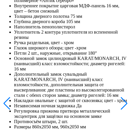
полимерное «Антик серебро»
Внутреннее покрытие
царговая МДФ-панель 16 мм,
цвет – бетон снежный
Толщина дверного полотна
75 мм
Глубина дверного короба
105 мм
Наполнитель
пенополистирол
Уплотнитель
2 контура уплотнителя из вспененной
резины
Ручка
раздельная, цвет - хром
Глазок
широкого обзора; цвет -хром
Петли
2 шт., наружные, открывание 180°
Основной замок
цилиндровый KARAT/MONARCH, IV
(наивысший) класс взломостойкости; диаметр ригелей:
16 мм
Дополнительный замок
сувальдный
KARAT/MONARCH, IV (наивысший) класс
взломостойкости, дополнительная защита от
высверливания: две пластины из высоколегированной
стали с обеих сторон замка; диаметр ригелей: 16 мм
Накладки
овальные с защитой от сквозняка; цвет - хром
Независимая ночная задвижка
Да
Регулировка прижима притвора
металлический
эксцентрик для защёлки на основном замке
Противосъём
штыри, 2 шт.
Размеры
860х2050 мм, 960х2050 мм