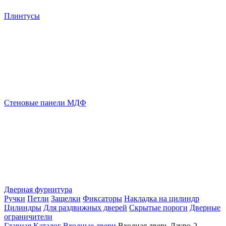
Плинтусы
Стеновые панели МДФ
Дверная фурнитура
Ручки
Петли
Защелки
Фиксаторы
Накладка на цилиндр
Цилиндры
Для раздвижных дверей
Скрытые пороги
Дверные
ограничители
Главная
Каталог
Входные двери
Входная дверь Лауро-2