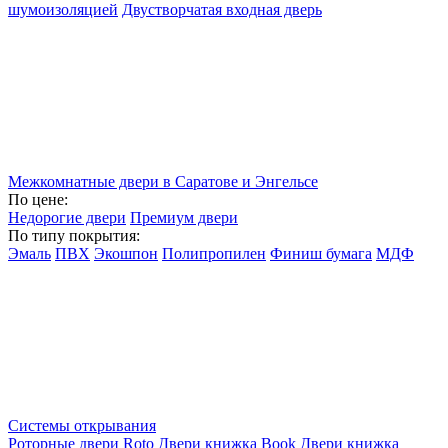
шумоизоляцией
Двустворчатая входная дверь
Межкомнатные двери в Саратове и Энгельсе
По цене:
Недорогие двери
Премиум двери
По типу покрытия:
Эмаль
ПВХ
Экошпон
Полипропилен
Финиш бумага
МДФ
Системы открывания
Роторные двери Roto
Двери книжка Book
Двери книжка