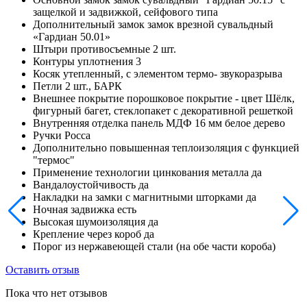
защелкой и задвижкой, сейфового типа
Дополнительный замок
замок врезной сувальдный
«Гардиан 50.01»
Штыри противосъемные
2 шт.
Контуры уплотнения
3
Косяк
утепленный, с элементом термо- звукоразрыва
Петли
2 шт., БАРК
Внешнее покрытие
порошковое покрытие - цвет Шёлк,
фигурный багет, стеклопакет с декоративной решеткой
Внутренняя отделка
панель МДФ 16 мм белое дерево
Ручки
Росса
Дополнительно
повышенная теплоизоляция с функцией
"термос"
Применение технологии цинкования металла
да
Вандалоустойчивость
да
Накладки на замки с магнитными шторками
да
Ночная задвижка
есть
Высокая шумоизоляция
да
Крепление через короб
да
Порог
из нержавеющей стали (на обе части короба)
Оставить отзыв
Пока что нет отзывов