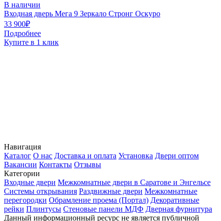
В наличии
Входная дверь Мега 9 Зеркало Стронг Оскуро
В
33 900₽
3
Подробнее
Купите в 1 клик
К
Навигация
Каталог
О нас
Доставка и оплата
Установка
Двери оптом
Вакансии
Контакты
Отзывы
Категории
Входные двери
Межкомнатные двери в Саратове и Энгельсе
Системы открывания
Раздвижные двери
Межкомнатные
перегородки
Обрамление проема (Портал)
Декоративные
рейки
Плинтусы
Стеновые панели МДФ
Дверная фурнитура
Данный информационный ресурс не является публичной