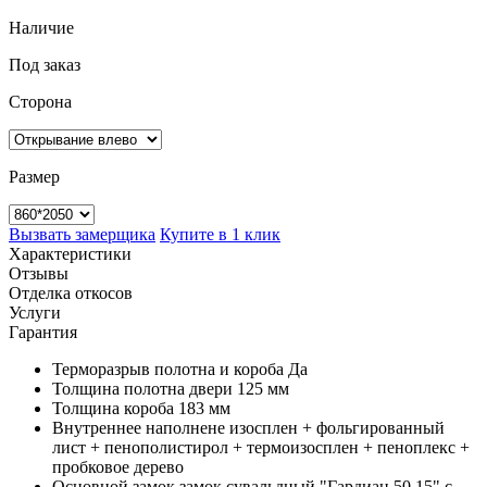
Наличие
Под заказ
Сторона
Размер
Вызвать замерщика
Купите в 1 клик
Характеристики
Отзывы
Отделка откосов
Услуги
Гарантия
Терморазрыв полотна и короба
Да
Толщина полотна двери
125 мм
Толщина короба
183 мм
Внутреннее наполнене
изосплен + фольгированный
лист + пенополистирол + термоизосплен + пеноплекс +
пробковое дерево
Основной замок
замок сувальдный "Гардиан 50.15" с