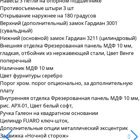
Навесы
3 петли на опорном подшипнике
Противосъемные штыри
3 шт
Открывание
наружнее на 180 градусов
Верхний (дополнительный) замок
Гардиан 3001
(сувальдный)
Нижний (основной) замок
Гардиан 3211 (цилиндровый)
Внешняя отделка
Фрезерованная панель МДФ 10 мм,
гладкая, отбойник из нержавеющей стали, Цвет Венге
поперечный
Наличник
МДФ 10 мм
Цвет фурнитуры
серебро
Порог
хром. порог опционально, за дополнительную
плату
Внутренняя отделка
Фрезерованная панель МДФ 10 мм,
рис. АРХ-01, Цвет белый софт,
Ручка
Галеон на квадратном основании
Цилиндр
FUARO ключ-шток,
Дополнительные опции
металлический эксцентрик
Задвижка
«Ночной сторож»