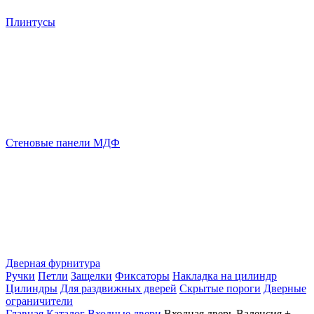
Плинтусы
Стеновые панели МДФ
Дверная фурнитура
Ручки
Петли
Защелки
Фиксаторы
Накладка на цилиндр
Цилиндры
Для раздвижных дверей
Скрытые пороги
Дверные
ограничители
Главная
Каталог
Входные двери
Входная дверь Валенсия +