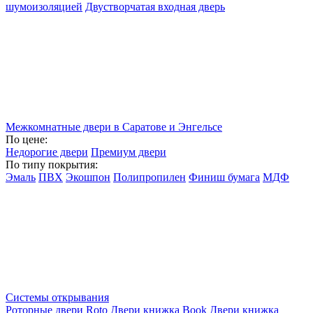
шумоизоляцией
Двустворчатая входная дверь
Межкомнатные двери в Саратове и Энгельсе
По цене:
Недорогие двери
Премиум двери
По типу покрытия:
Эмаль
ПВХ
Экошпон
Полипропилен
Финиш бумага
МДФ
Системы открывания
Роторные двери Roto
Двери книжка Book
Двери книжка